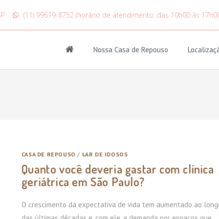
SP
(11) 99619-8752 (horário de atendimento: das 10h00 às 17h0
Nossa Casa de Repouso
Localizaç
CASA DE REPOUSO
/
LAR DE IDOSOS
Quanto você deveria gastar com clínica
geriátrica em São Paulo?
O crescimento da expectativa de vida tem aumentado ao long
das últimas décadas e, com ele, a demanda por espaços que