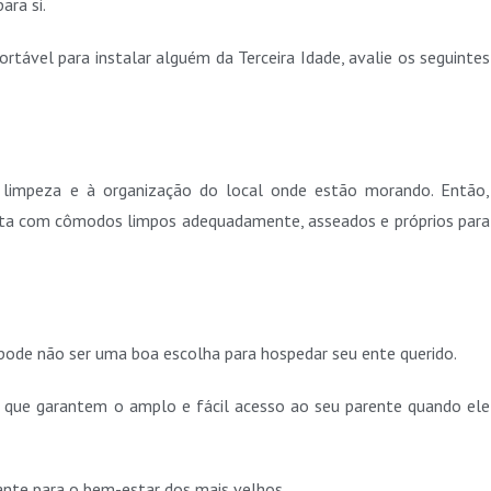
ra si.
rtável para instalar alguém da Terceira Idade, avalie os seguintes
 limpeza e à organização do local onde estão morando. Então,
ta com cômodos limpos adequadamente, asseados e próprios para
s pode não ser uma boa escolha para hospedar seu ente querido.
os que garantem o amplo e fácil acesso ao seu parente quando ele
ante para o bem-estar dos mais velhos.