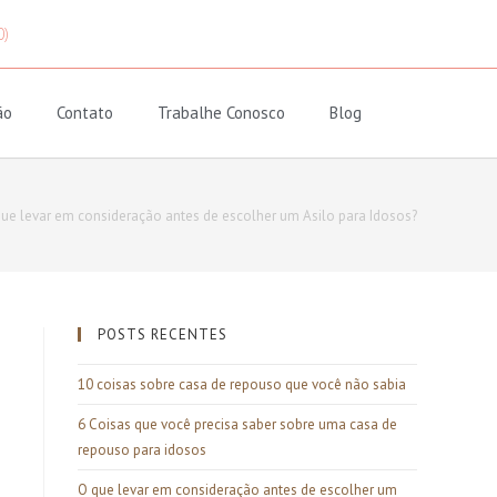
0)
ão
Contato
Trabalhe Conosco
Blog
ue levar em consideração antes de escolher um Asilo para Idosos?
POSTS RECENTES
10 coisas sobre casa de repouso que você não sabia
6 Coisas que você precisa saber sobre uma casa de
repouso para idosos
O que levar em consideração antes de escolher um