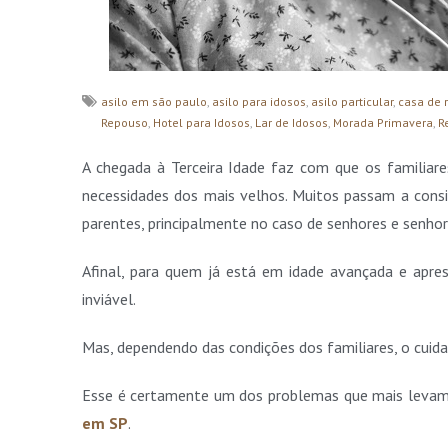
asilo em são paulo
,
asilo para idosos
,
asilo particular
,
casa de 
Repouso
,
Hotel para Idosos
,
Lar de Idosos
,
Morada Primavera
,
R
A chegada à Terceira Idade faz com que os familia
necessidades dos mais velhos. Muitos passam a cons
parentes, principalmente no caso de senhores e senhor
Afinal, para quem já está em idade avançada e apr
inviável.
Mas, dependendo das condições dos familiares, o cuid
Esse é certamente um dos problemas que mais levam 
em SP
.