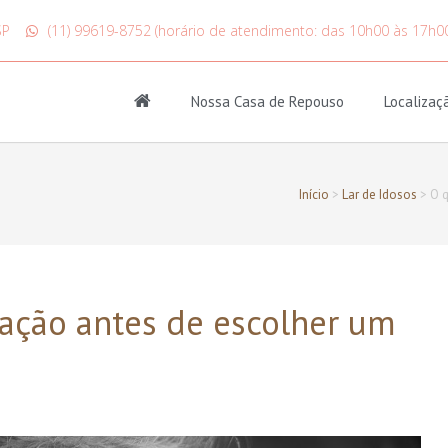
SP
(11) 99619-8752 (horário de atendimento: das 10h00 às 17h0
Nossa Casa de Repouso
Localizaç
Início
>
Lar de Idosos
>
O q
ação antes de escolher um