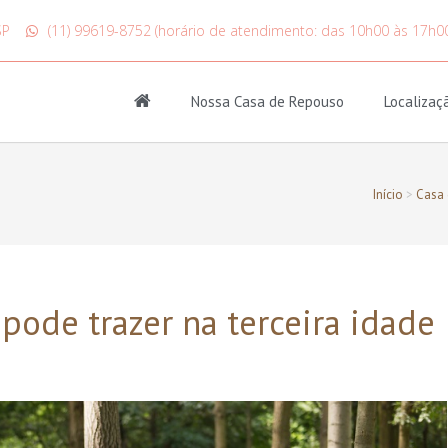
SP
(11) 99619-8752 (horário de atendimento: das 10h00 às 17h0
Nossa Casa de Repouso
Localizaç
Início
>
Casa
 pode trazer na terceira idade