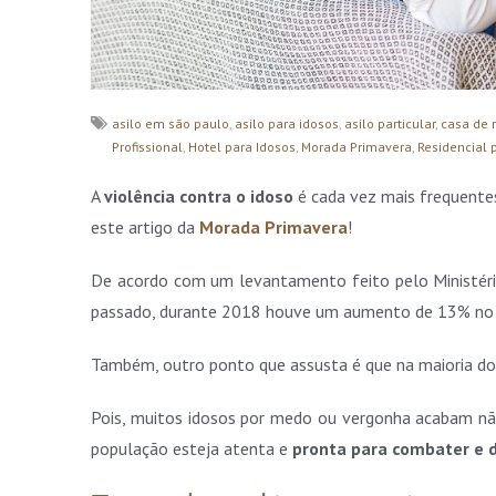
asilo em são paulo
,
asilo para idosos
,
asilo particular
,
casa de 
Profissional
,
Hotel para Idosos
,
Morada Primavera
,
Residencial 
A
violência contra o idoso
é cada vez mais frequentes
este artigo da
Morada Primavera
!
De acordo com um levantamento feito pelo Ministéri
passado, durante 2018 houve um aumento de 13% no n
Também, outro ponto que assusta é que na maioria dos
Pois, muitos idosos por medo ou vergonha acabam nã
população esteja atenta e
pronta para combater e d