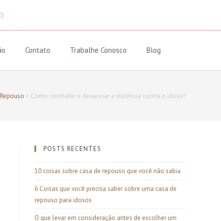
0)
ão
Contato
Trabalhe Conosco
Blog
 Repouso
>
Como combater e denunciar a violência contra o idoso?
POSTS RECENTES
10 coisas sobre casa de repouso que você não sabia
6 Coisas que você precisa saber sobre uma casa de
repouso para idosos
O que levar em consideração antes de escolher um