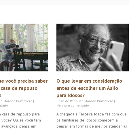
ue você precisa saber
O que levar em consideração
 casa de repouso
antes de escolher um Asilo
s
para Idosos?
so Morada Primavera
Casa de Repouso Morada Primavera
tário
Nenhum comentário
 casa de repouso para
A chegada à Terceira Idade faz com que
a você? Ou, se você tem
os familiares de idosos comecem a
e avançada, pensa em
pensar em formas de melhor atender às