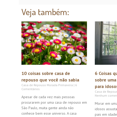
Veja também:
10 coisas sobre casa de
6 Coisas q
repouso que você não sabia
sobre uma
Casa de Repouso Morada Primavera
6
para idoso
Comentários
Casa de Repou
Nenhum comen
Apesar de cada vez mais pessoas
procurarem por uma casa de repouso em
Morar em uma
São Paulo, muita gente ainda não
idosos assust
conhece bem esse universo. A casa
pais em idad