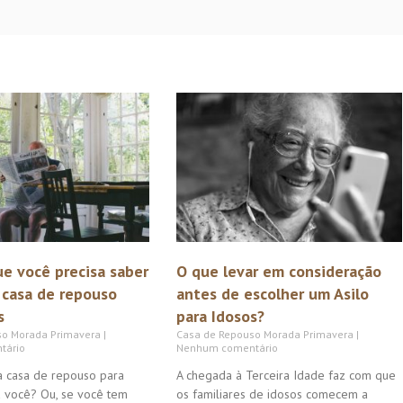
ue você precisa saber
O que levar em consideração
 casa de repouso
antes de escolher um Asilo
s
para Idosos?
so Morada Primavera
Casa de Repouso Morada Primavera
tário
Nenhum comentário
 casa de repouso para
A chegada à Terceira Idade faz com que
a você? Ou, se você tem
os familiares de idosos comecem a