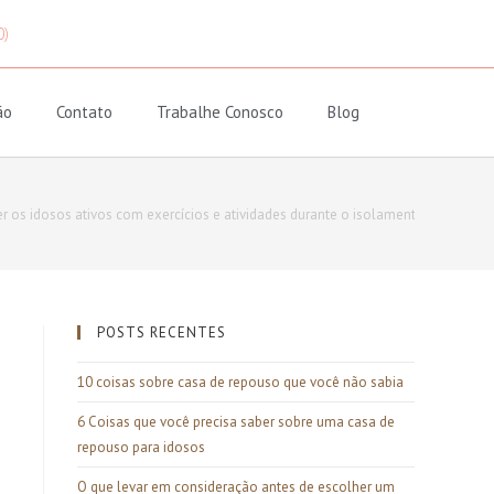
0)
ão
Contato
Trabalhe Conosco
Blog
 os idosos ativos com exercícios e atividades durante o isolamento
POSTS RECENTES
10 coisas sobre casa de repouso que você não sabia
6 Coisas que você precisa saber sobre uma casa de
repouso para idosos
O que levar em consideração antes de escolher um