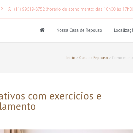
SP
(11) 99619-8752 (horário de atendimento: das 10h00 às 17h0
Nossa Casa de Repouso
Localizaç
Início
>
Casa de Repouso
>
Como manter
tivos com exercícios e
olamento