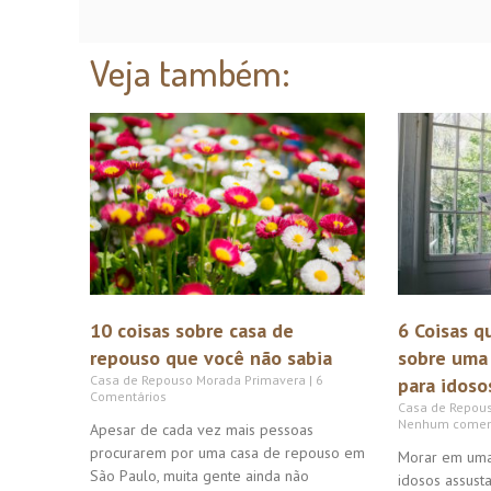
Veja também:
10 coisas sobre casa de
6 Coisas q
repouso que você não sabia
sobre uma
Casa de Repouso Morada Primavera
6
para idoso
Comentários
Casa de Repou
Nenhum comen
Apesar de cada vez mais pessoas
procurarem por uma casa de repouso em
Morar em uma
São Paulo, muita gente ainda não
idosos assust